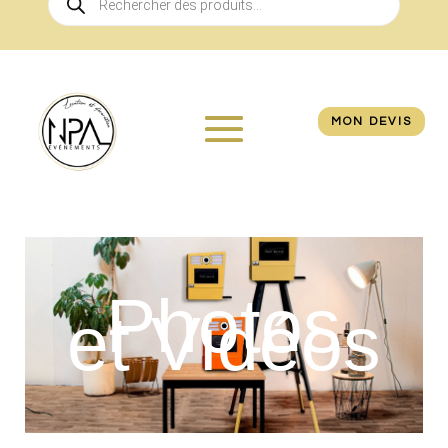
de
produits
MON DEVIS
Photos
et Vidéos