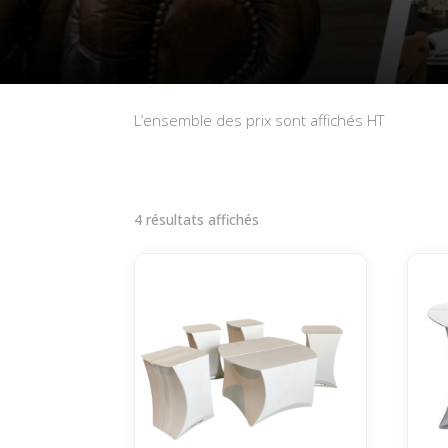
L’ensemble des prix sont affichés HT
Trié
4 résultats affichés
par
popularité