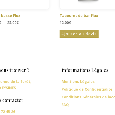
 basse Flux
Tabouret de bar Flux
Plage
€
–
25,00
€
12,00
€
de
Ajouter au devis
prix :
20,00€
à
25,00€
ous trouver ?
Informations Légales
enue de la forêt,
Mentions Légales
0 EYSINES
Politique de Confidentialité
Conditions Générales de loc
s contacter
FAQ
 72 45 26