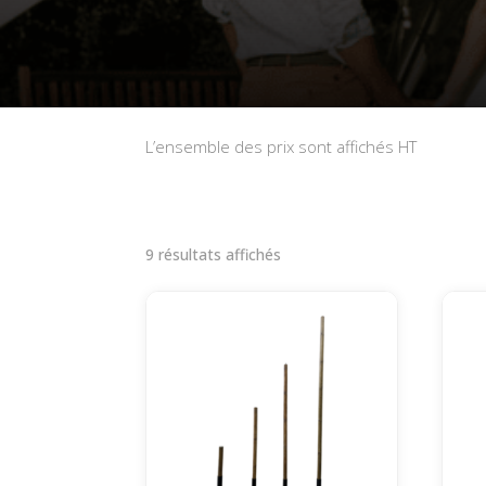
L’ensemble des prix sont affichés HT
Trié
9 résultats affichés
par
popularité