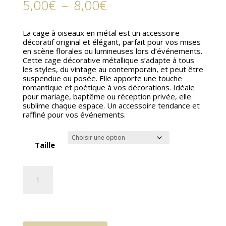
Plage
5,00
€
–
8,00
€
de
prix :
5,00€
La cage à oiseaux en métal est un accessoire
à
décoratif original et élégant, parfait pour vos mises
8,00€
en scène florales ou lumineuses lors d’événements.
Cette cage décorative métallique s’adapte à tous
les styles, du vintage au contemporain, et peut être
suspendue ou posée. Elle apporte une touche
romantique et poétique à vos décorations. Idéale
pour mariage, baptême ou réception privée, elle
sublime chaque espace. Un accessoire tendance et
raffiné pour vos événements.
Taille
quantité
de
Cage
à
oiseaux