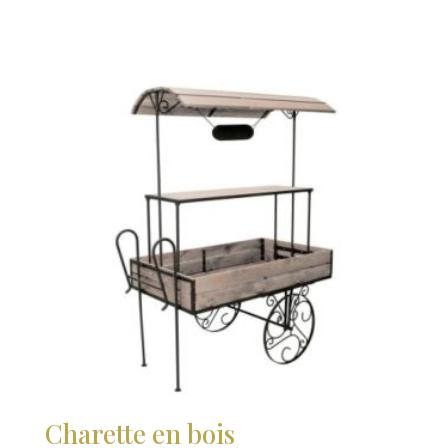
de
prix :
8,00€
à
10,00€
Charette en bois