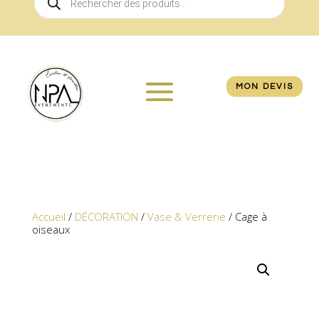
de
produits
MON DEVIS
Accueil
/
DÉCORATION
/
Vase & Verrerie
/ Cage à
oiseaux