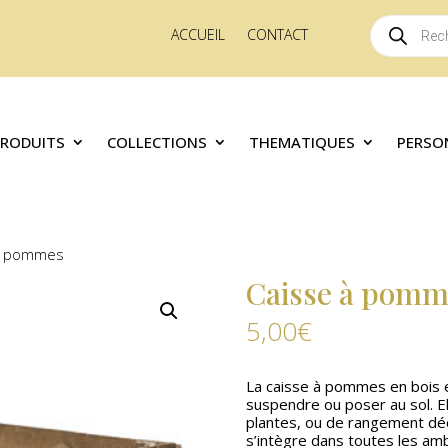
Recherche
ACCUEIL
CONTACT
de
produits
PRODUITS
COLLECTIONS
THEMATIQUES
PERSO
 à pommes
Caisse à pomm
5,00
€
La caisse à pommes en bois e
suspendre ou poser au sol. El
plantes, ou de rangement déc
s’intègre dans toutes les am