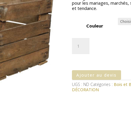
pour les mariages, marchés, 
et tendance.
Couleur
quantité
de
Caisse
à
pommes
Ajouter au devis
UGS :
ND
Catégories :
Bois et 
DÉCORATION