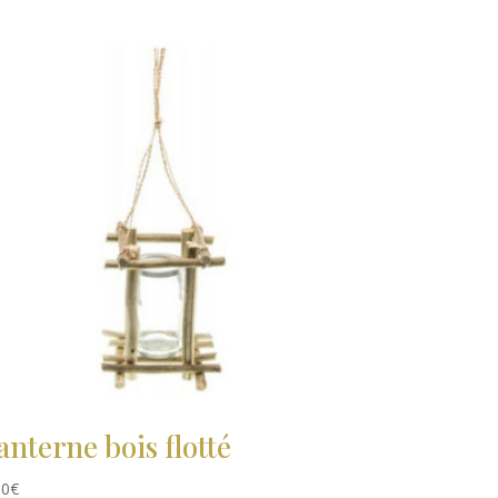
anterne bois flotté
50
€