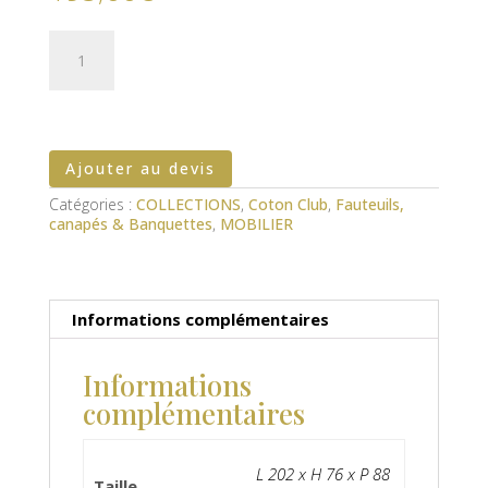
quantité
de
Canapé
Chesterfield
3
places
Ajouter au devis
Catégories :
COLLECTIONS
,
Coton Club
,
Fauteuils,
canapés & Banquettes
,
MOBILIER
Informations complémentaires
Informations
complémentaires
L 202 x H 76 x P 88
Taille