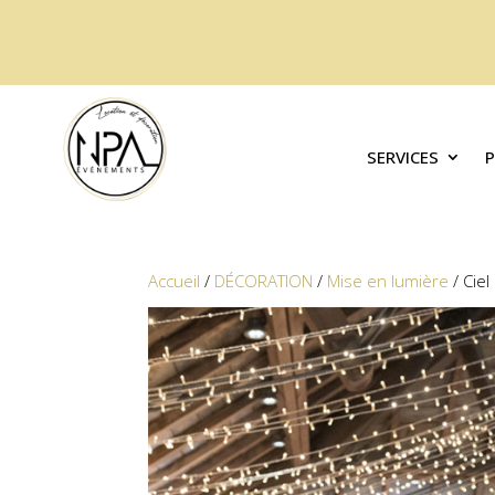
SERVICES
Accueil
/
DÉCORATION
/
Mise en lumière
/ Ciel