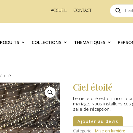
Recherche
ACCUEIL
CONTACT
de
produits
PRODUITS
COLLECTIONS
THEMATIQUES
PERSO
 étoilé
Ciel étoilé
Le ciel étoilé est un inconto
mariage. Nous installons ces
salle de réception.
Ajouter au devis
Catégorie :
Mise en lumière