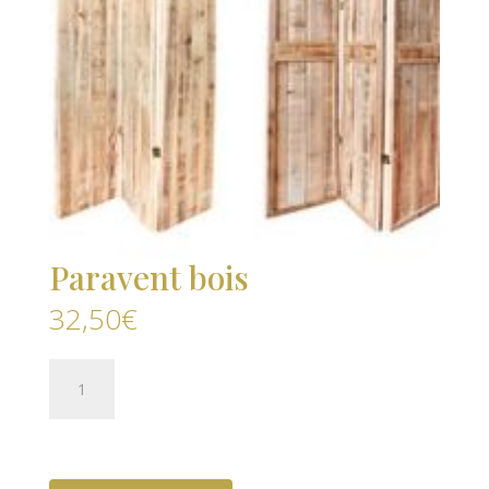
Paravent bois
32,50
€
quantité
de
Paravent
bois