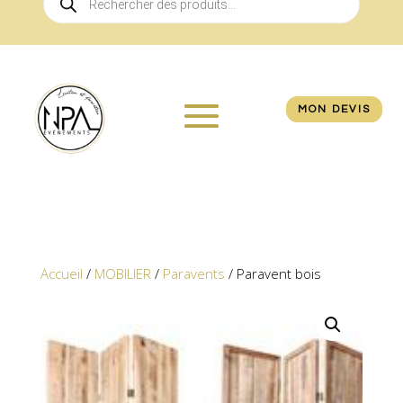
de
produits
MON DEVIS
Accueil
/
MOBILIER
/
Paravents
/ Paravent bois