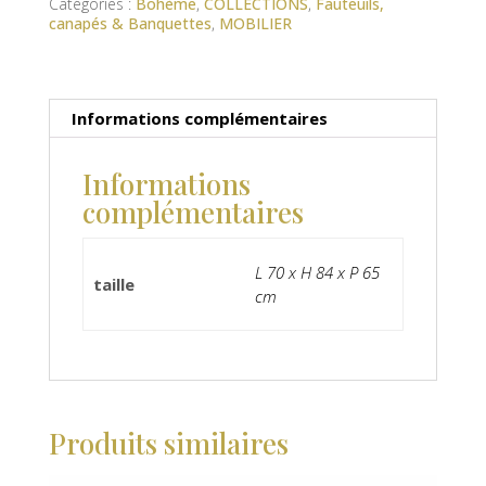
Catégories :
Bohème
,
COLLECTIONS
,
Fauteuils,
canapés & Banquettes
,
MOBILIER
Informations complémentaires
Informations
complémentaires
L 70 x H 84 x P 65
taille
cm
Produits similaires