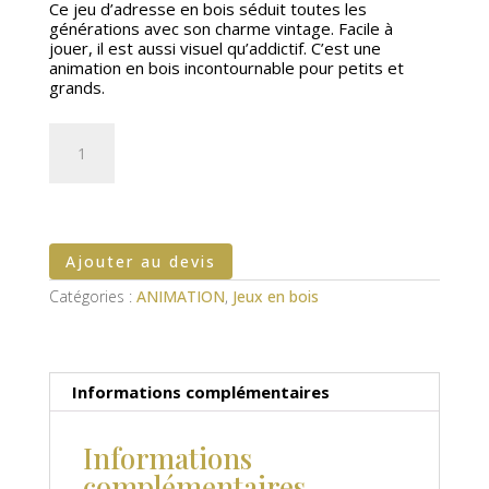
Ce jeu d’adresse en bois séduit toutes les
générations avec son charme vintage. Facile à
jouer, il est aussi visuel qu’addictif. C’est une
animation en bois incontournable pour petits et
grands.
quantité
de
Jeu
de
la
grenouille
Ajouter au devis
Catégories :
ANIMATION
,
Jeux en bois
Informations complémentaires
Informations
complémentaires