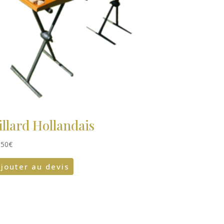
illard Hollandais
,50
€
jouter au devis