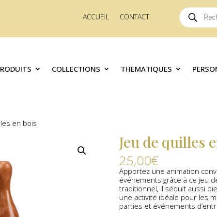
Recherche
ACCUEIL
CONTACT
de
produits
PRODUITS
COLLECTIONS
THEMATIQUES
PERSO
lles en bois
Jeu de quilles 
25,00
€
Apportez une animation conviv
événements grâce à ce jeu de 
traditionnel, il séduit aussi b
une activité idéale pour les 
parties et événements d’entr