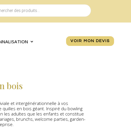
NNALISATION
VOIR MON DEVIS
en bois
iale et intergénérationnelle à vos
quilles en bois géant. Inspiré du bowling
ien les adultes que les enfants et constitue
mariages, brunchs, welcome parties, garden-
eprise.