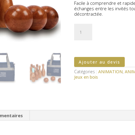
Facile à comprendre et rapide
échanges entre les invités t
décontractée.
quantité
de
Jeu
de
quilles
en
bois
Ajouter au devis
Catégories :
ANIMATION
,
ANI
Jeux en bois
émentaires