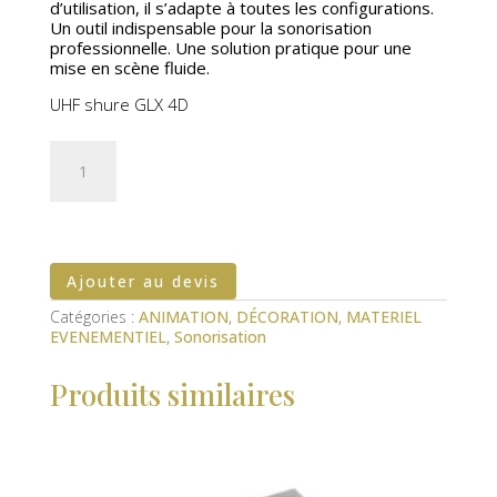
d’utilisation, il s’adapte à toutes les configurations.
Un outil indispensable pour la sonorisation
professionnelle. Une solution pratique pour une
mise en scène fluide.
UHF shure GLX 4D
quantité
de
Micro
sans
fil
Ajouter au devis
Catégories :
ANIMATION
,
DÉCORATION
,
MATERIEL
EVENEMENTIEL
,
Sonorisation
Produits similaires