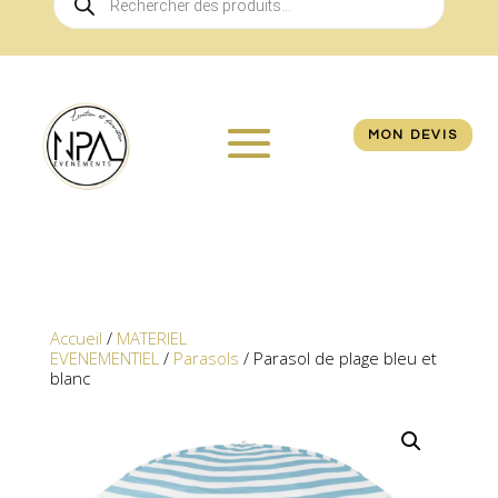
de
produits
MON DEVIS
Accueil
/
MATERIEL
EVENEMENTIEL
/
Parasols
/ Parasol de plage bleu et
blanc