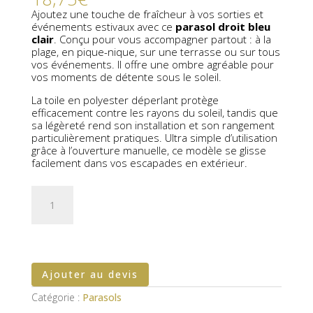
Ajoutez une touche de fraîcheur à vos sorties et
événements estivaux avec ce
parasol droit bleu
clair
. Conçu pour vous accompagner partout : à la
plage, en pique-nique, sur une terrasse ou sur tous
vos événements. Il offre une ombre agréable pour
vos moments de détente sous le soleil.
La toile en polyester déperlant protège
efficacement contre les rayons du soleil, tandis que
sa légèreté rend son installation et son rangement
particulièrement pratiques. Ultra simple d’utilisation
grâce à l’ouverture manuelle, ce modèle se glisse
facilement dans vos escapades en extérieur.
quantité
de
Parasol
de
plage
bleu
et
Ajouter au devis
blanc
Catégorie :
Parasols