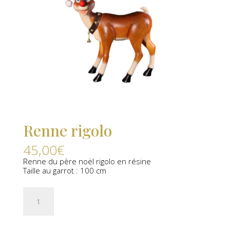
Renne rigolo
45,00
€
Renne du père noël rigolo en résine
Taille au garrot : 100 cm
quantité
de
Renne
rigolo