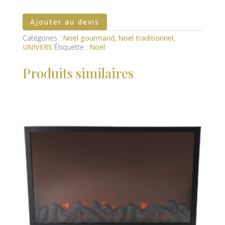
Ajouter au devis
Catégories :
Noël gourmand
,
Noël traditionnel
,
UNIVERS
Étiquette :
Noël
Produits similaires