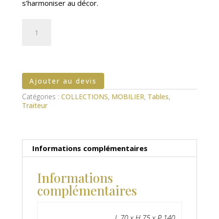
s’harmoniser au décor.
quantité
de
Table
Traiteur
demi-
rond
Ajouter au devis
Catégories :
COLLECTIONS
,
MOBILIER
,
Tables
,
Traiteur
Informations complémentaires
Informations
complémentaires
L 70 x H 75 x P 140