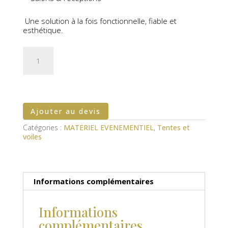
Une solution à la fois fonctionnelle, fiable et
esthétique.
quantité
de
Tente
pliante
3X3
m
Ajouter au devis
Catégories :
MATERIEL EVENEMENTIEL
,
Tentes et
voiles
Informations complémentaires
Informations
complémentaires