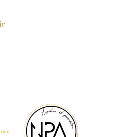
ir
ation