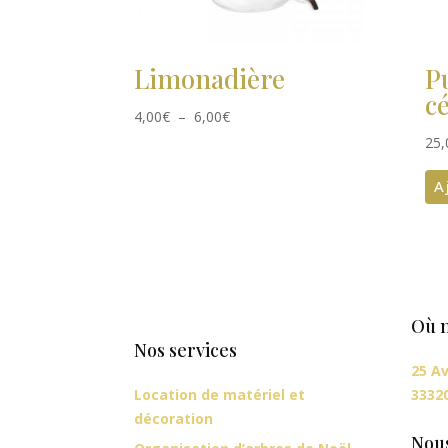
Limonadière
P
c
Plage
4,00
€
–
6,00
€
de
25,
prix :
4,00€
A
à
6,00€
Où n
Nos services
25 Av
Location de matériel et
3332
décoration
Nou