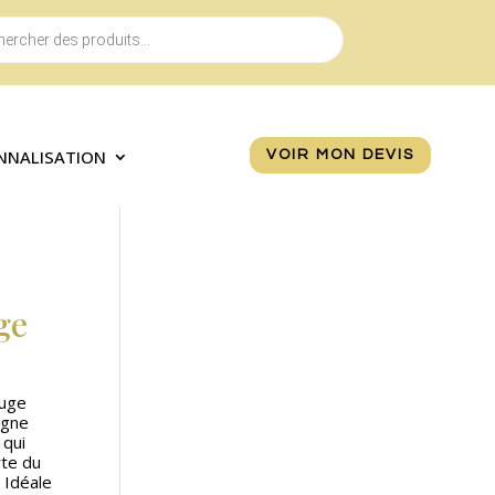
NNALISATION
VOIR MON DEVIS
ge
ouge
igne
 qui
rte du
 Idéale