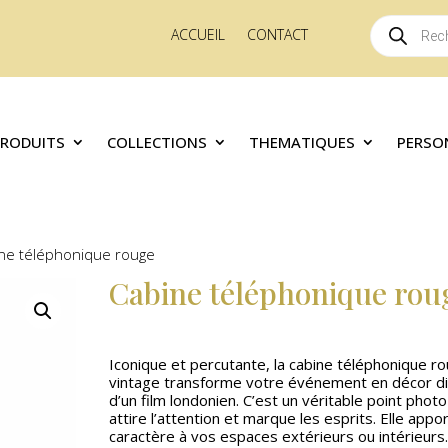
Recherche
ACCUEIL
CONTACT
de
produits
PRODUITS
COLLECTIONS
THEMATIQUES
PERSO
ne téléphonique rouge
Cabine téléphonique rou
Iconique et percutante, la cabine téléphonique r
vintage transforme votre événement en décor d
d’un film londonien. C’est un véritable point photo
attire l’attention et marque les esprits. Elle appo
caractère à vos espaces extérieurs ou intérieurs.