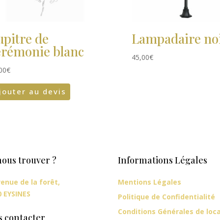
upitre de
Lampadaire no
érémonie blanc
45,00
€
00
€
jouter au devis
ous trouver ?
Informations Légales
enue de la forêt,
Mentions Légales
0 EYSINES
Politique de Confidentialité
Conditions Générales de loc
s contacter