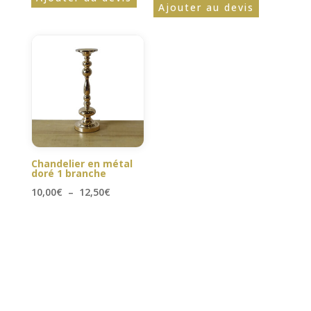
Ajouter au devis
Chandelier en métal
doré 1 branche
Plage
10,00
€
–
12,50
€
de
prix :
10,00€
à
12,50€