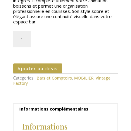
intégrés. Il complète utilement votre animation
boissons et permet une organisation
professionnelle en coulisses. Son style sobre et
élégant assure une continuité visuelle dans votre
espace bar.
quantité
de
Fond
de
bar
Vintage
Ajouter au devis
Catégories :
Bars et Comptoirs
,
MOBILIER
,
Vintage
Factory
Informations complémentaires
Informations