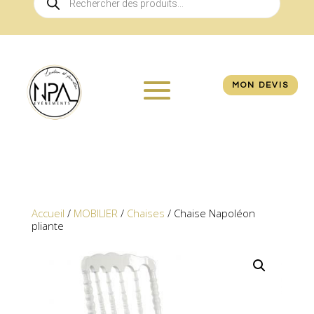
de
produits
MON DEVIS
Accueil
/
MOBILIER
/
Chaises
/ Chaise Napoléon
pliante