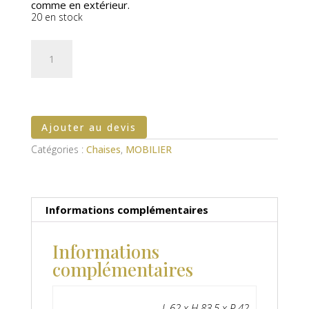
comme en extérieur.
20 en stock
quantité
de
Chaise
Napoléon
pliante
Ajouter au devis
Catégories :
Chaises
,
MOBILIER
Informations complémentaires
Informations
complémentaires
L 62 x H 83,5 x P 42